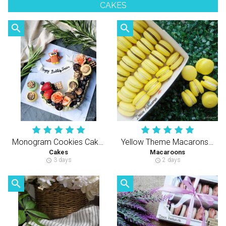
CAKES
search
search
Monogram Cookies Cake (Cream Tart)
Yellow Theme Macarons ( 50 pcs )
Cakes
Macaroons
3 days
2 days
schedule
schedule
search
search