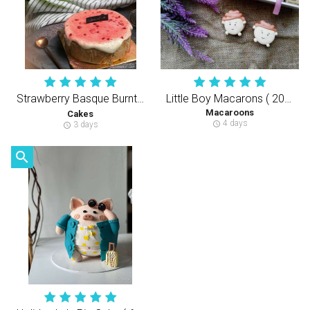
Strawberry Basque Burnt Cheesecake 草莓巴斯克芝士蛋糕
Little Boy Macarons ( 20 Pcs )
Macaroons
Cakes
4 days
schedule
3 days
schedule
search