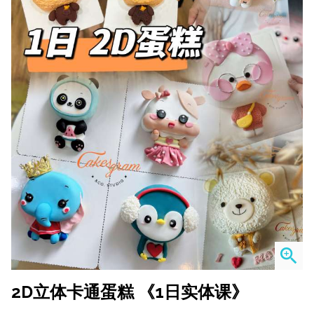
zoom_in
2D立体卡通蛋糕 《1日实体课》