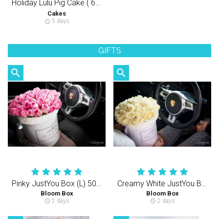
Holiday Lulu Pig Cake ( 6 inch , 5 layers cake) 球形Lulu猪 （半翻糖天然健康动物性奶油蛋糕）
Cakes
5 days
schedule
GIFTS
search
search
Pinky JustYou Box (L) 50-60PCS Rose
Creamy White JustYou Bloom Box (S) 35-40PCS
Bloom Box
Bloom Box
2 days
2 days
schedule
schedule