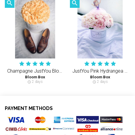
search
search
Champagne JustYou Bloom Box (M) 40-50PCS Roses
JustYou Pink Hydrangea (S)
Bloom Box
Bloom Box
2 days
2 days
schedule
schedule
PAYMENT METHODS