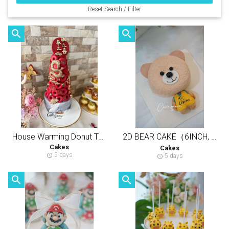
Reset Search / Filter
search
search
House Warming Donut Tower
2D BEAR CAKE（6INCH, 3LAYERS CAKE）立体躺躺熊（半翻糖天然健康动物性奶油蛋糕）
Cakes
Cakes
5 days
schedule
5 days
schedule
search
search