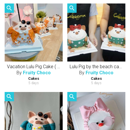
search
search
Vacation Lulu Pig Cake ( 6 inch , 5 layers cake) 球形Lulu猪 （半翻糖天然健康动物性奶油蛋糕）
Lulu Pig by the beach cake ( 6 inch , 5 layers cake) 球形Lulu猪 （半翻糖天然健康动物性奶油蛋糕）
By
Fruity Choco
By
Fruity Choco
Cakes
Cakes
5 days
5 days
search
search