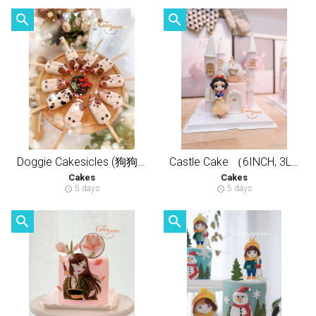
search
search
Doggie Cakesicles (狗狗冰棒蛋糕) Min Order 10pcs
Castle Cake （6INCH, 3LAYERS CAKE）城堡蛋糕（半翻糖天然奶油蛋糕）
Cakes
Cakes
5 days
5 days
schedule
schedule
search
search