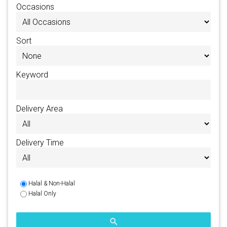
Occasions
Sort
Keyword
Delivery Area
Delivery Time
Halal & Non-Halal
Halal Only
search