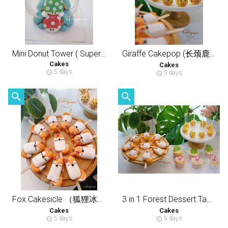
Mini Donut Tower ( Super Mario) (12-13 pcs)
Giraffe Cakepop (长颈鹿棒棒蛋糕 Min Order 10pcs
Cakes
Cakes
5 days
schedule
5 days
schedule
search
search
Fox Cakesicle （狐狸冰棒蛋糕）Min Order 10pcs
3 in 1 Forest Dessert Table (森林主题甜品台小蛋糕）
Cakes
Cakes
5 days
5 days
schedule
schedule