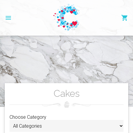
menu
shopping_cart
Cakes
Choose Category