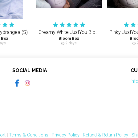
Hydrangea (S)
Creamy White JustYou Bloom Box (S) 35-40PCS
 Box
Bloom Box
Blo
ays
2 days
2
schedule
schedule
SOCIAL MEDIA
CU
in
ort
|
Terms & Conditions
|
Privacy Policy
|
Refund & Return Policy
|
Shi