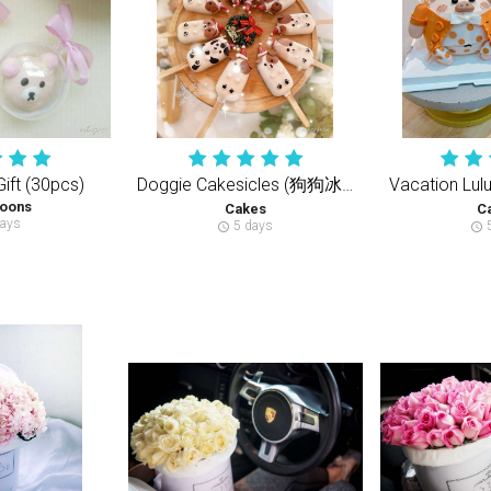
Gift (30pcs)
Doggie Cakesicles (狗狗冰棒蛋糕) Min Order 10pcs
oons
Cakes
C
ays
5 days
5
schedule
schedule