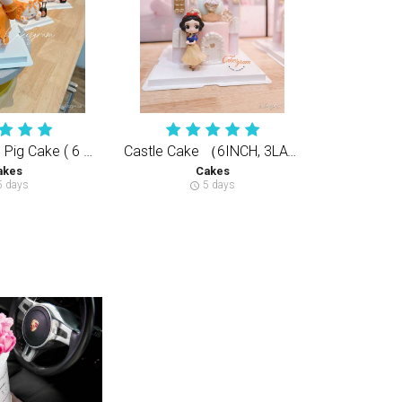
Vacation Lulu Pig Cake ( 6 inch , 5 layers cake) 球形Lulu猪 （半翻糖天然健康动物性奶油蛋糕）
Castle Cake （6INCH, 3LAYERS CAKE）城堡蛋糕（半翻糖天然奶油蛋糕）
akes
Cakes
 days
5 days
schedule