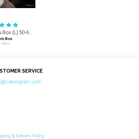
Pinky JustYou Box (L) 50-60PCS Rose
om Box
 days
STOMER SERVICE
fo@cakesgram.com
pping & Delivery Policy