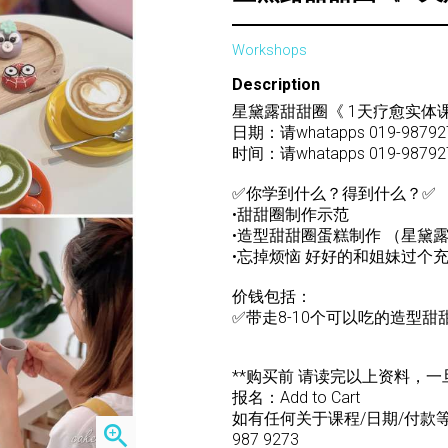
Workshops
Description
星黛露甜甜圈《 1天疗愈实体课
日期：请whatapps 019-98792
时间：请whatapps 019-98792
✅你学到什么？得到什么？✅
•甜甜圈制作示范
•造型甜甜圈蛋糕制作 （星黛露
•忘掉烦恼 好好的和姐妹过个
价钱包括：
✅带走8-10个可以吃的造型甜
**购买前 请读完以上资料，一
报名：Add to Cart
如有任何关于课程/日期/付款等，不
zoom_in
987 9273