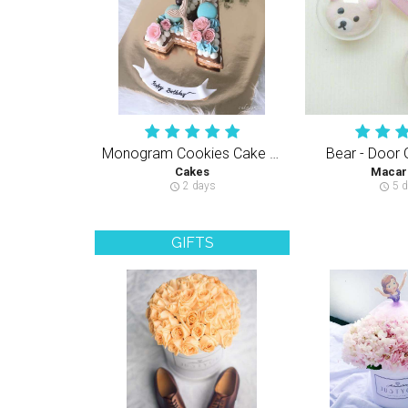
Monogram Cookies Cake Tart Pastel Color Theme
Bear - Door 
Cakes
Macar
2 days
5 d
schedule
schedule
GIFTS