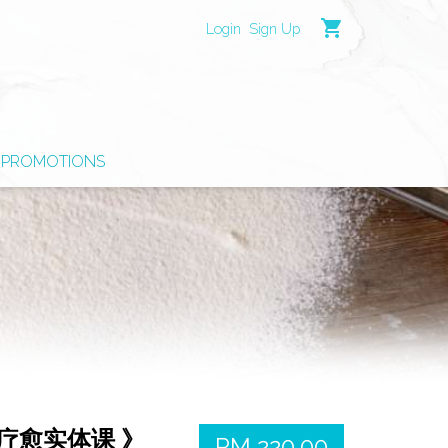
shopping_cart
Login
Sign Up
PROMOTIONS
疗愈实体课 》
RM 220.00