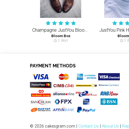
Champagne JustYou Bloom Box (M) 40-50PCS Roses
JustYou Pink 
Bloom Box
Bloom
2 days
2 d
schedule
schedule
PAYMENT METHODS
© 2026 cakesgram.com |
Contact Us
|
About Us
|
Rep