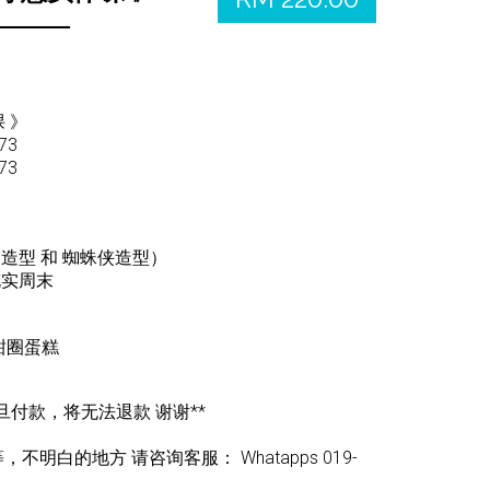
 》
73
73
造型 和 蜘蛛侠造型）
充实周末
甜圈蛋糕
旦付款，将无法退款 谢谢**
明白的地方 请咨询客服： Whatapps 019-